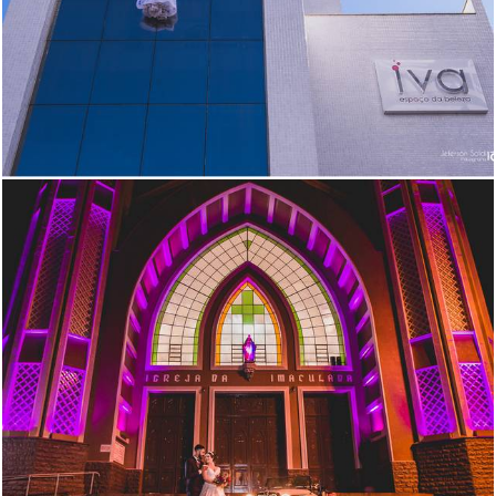
2559
32
2083
75