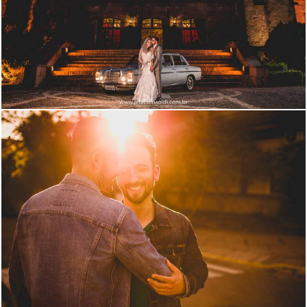
2984
43
5245
58