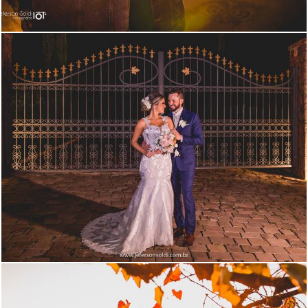
2541
113