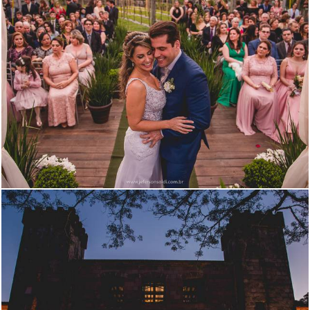
2738
158