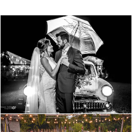
3880
132