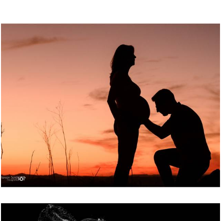
8239
82