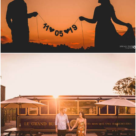
1379
43
2866
198