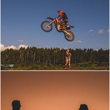
2235
136