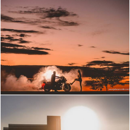
3171
133