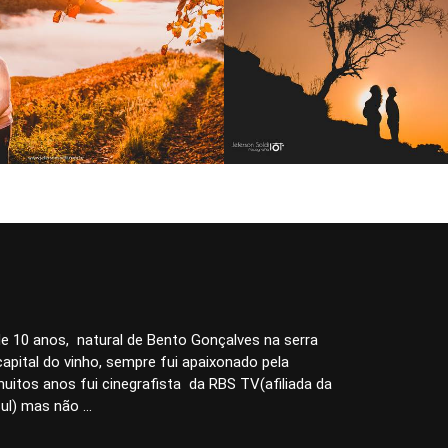
2051
42
1433
3
e 10 anos, natural de Bento Gonçalves na serra
apital do vinho, sempre fui apaixonado pela
uitos anos fui cinegrafista da RBS TV(afiliada da
l) mas não ...