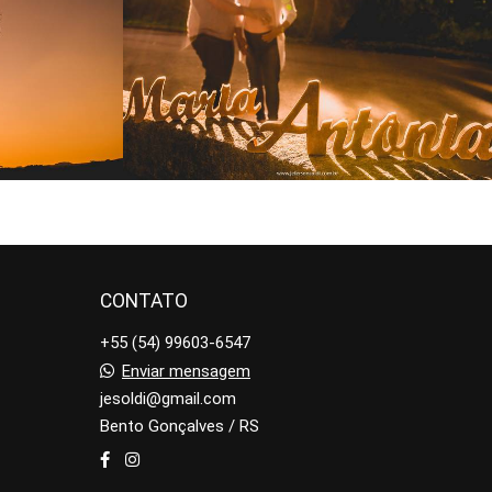
1187
37
9
CONTATO
+55 (54) 99603-6547
Enviar mensagem
jesoldi@gmail.com
Bento Gonçalves / RS