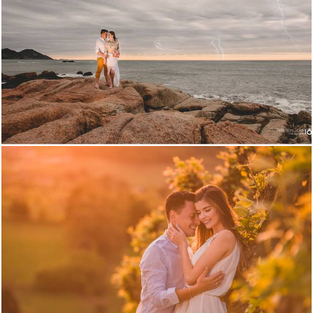
4067
74
3221
228