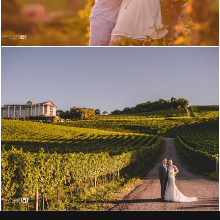
2643
93