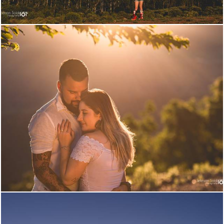
1516
58