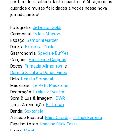
gostem do resultado tanto quanto eu! Abraço meus
queridos e muitas felicidades a vocês nessa nova
jornada juntos!
Fotografia:
Jeferson Soldi
Cerimonial:
Estela Nilsson
Espaço:
Santorini Garden
Drinks :
Exclusive Drinks
Gastronomia:
Speciale Buffet
Garçons:
Excellence Garçons
Doces:
Primazia Alimentos
e
Romeu & Julieta Doces Finos
Bolo:
Renata Somacal
Macarons :
Le Petit Macarons
Decoração:
Exclusiv Eventos
Som & Luz & Imagem :
DWR
Igreja & recepção:
Eletrosax
Banda:
Sextaneja
Atração Especial:
Filipe Girardi
e
Patrick Ferreira
Espelho fotos:
Imagine Click Festa
Luzes:
Magik