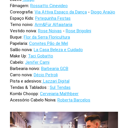
Filmagem:
Rossatto Cinevideo
Coreografia:
Via Attiva Espaço da Dança
-
Diogo Araújo
Espaço Kids:
Petequinha Festas
Terno noivo:
Arm&Für Alfaiataria
Vestido noiva:
Rose Noivas
-
Rose Brigolini
Buque:
Flor da Serra Floricultura
Papelaria:
Convites Pão de Mel
Salão noiva:
La Casa Beleza e Cuidado
Make Up:
Taci Gobatto
Cabelo:
Jenifer Cami
Barbearia noivo:
Barbearia GCB
Carro noiva:
Décio Petroli
Pista e adesivos:
Lazzari Digital
Tendas & Tablados :
Sul Tendas
Kombi Choopp:
Cervejaria Malthbeer
Acessório Cabelo Noiva:
Roberta Barcelos