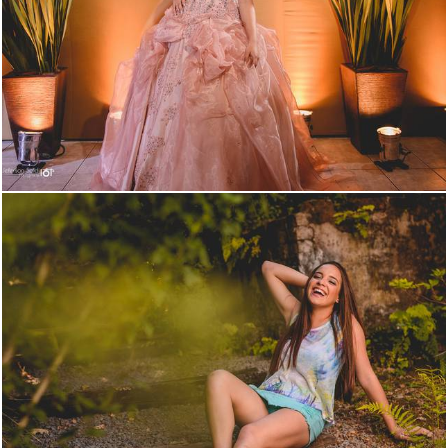
3047
85
2513
53