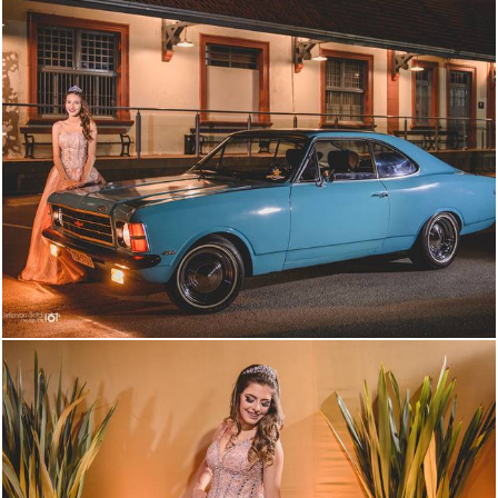
1923
130