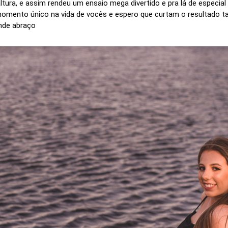
a, e assim rendeu um ensaio mega divertido e pra lá de especial ! 
omento único na vida de vocês e espero que curtam o resultado ta
ande abraço