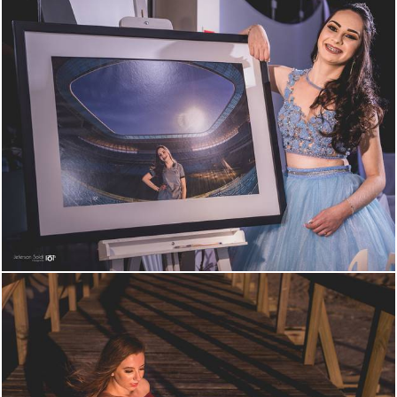
1678
137