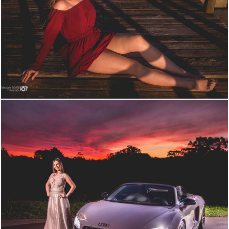
2183
57
2470
22