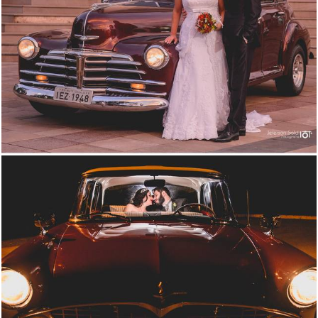
2042
11
2307
193