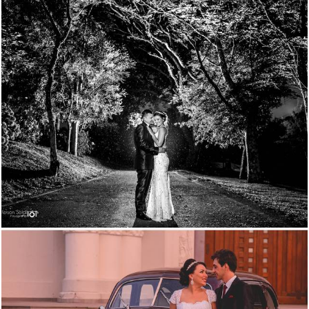
1607
82