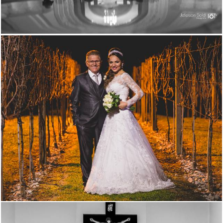
2122
33