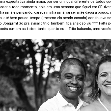
ma expectativa aínda maior, por ser um local diferente de todos que já
otar a todo momento, pois em uma semana que fiquei em SP tive
a irmã e pensando: caraca minha irmã vai ser mãe daqui a pouco, i
eja, até bem pouco tempo ( mesmo ela sendo casada) continuava se
 Joaquim! Só pra avisar : titio também fica ansioso viu ??? Falta
cês curtam as fotos tanto quanto eu ... Titio babando, amo vocês