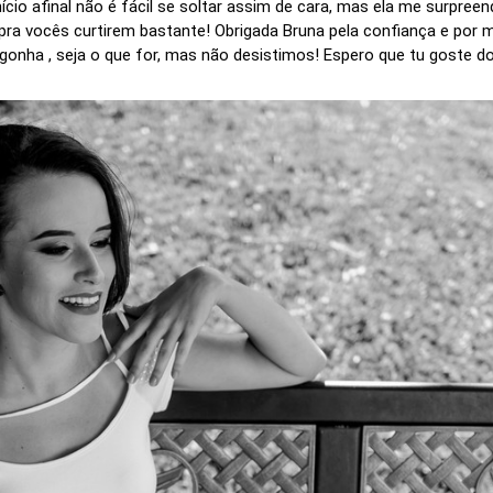
cio afinal não é fácil se soltar assim de cara, mas ela me surpre
ho pra vocês curtirem bastante! Obrigada Bruna pela confiança e po
gonha , seja o que for, mas não desistimos! Espero que tu goste d