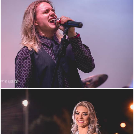
1420
144