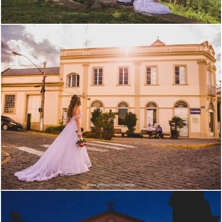
1493
111