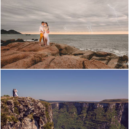
4070
74