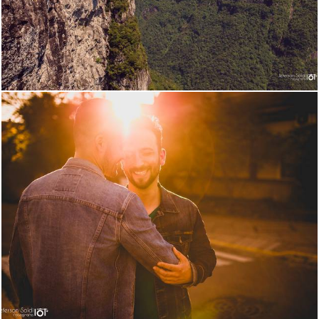
1428
43
5247
58