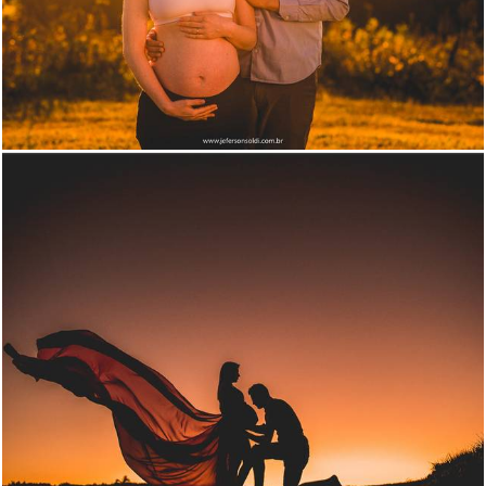
1346
53
4500
12846