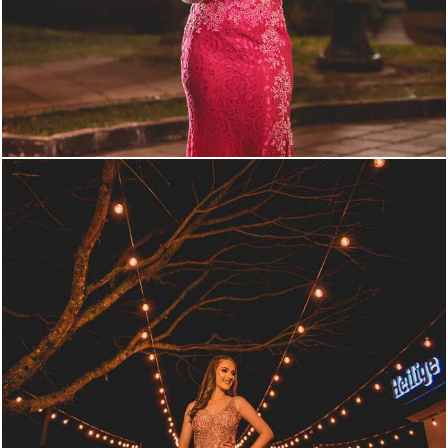
2071
116
1414
59